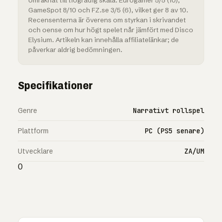
omräknat till tiogradig skala: Eurogamer 5/5 (10),
GameSpot 8/10 och FZ.se 3/5 (6), vilket ger 8 av 10.
Recensenterna är överens om styrkan i skrivandet
och oense om hur högt spelet når jämfört med Disco
Elysium. Artikeln kan innehålla affiliatelänkar; de
påverkar aldrig bedömningen.
Specifikationer
Genre
Narrativt rollspel
Plattform
PC (PS5 senare)
Utvecklare
ZA/UM
0