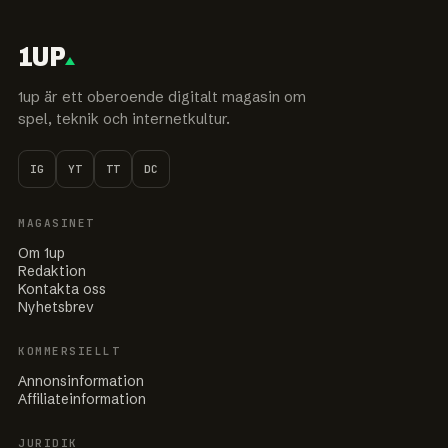
1UP
1up är ett oberoende digitalt magasin om
spel, teknik och internetkultur.
IG
YT
TT
DC
MAGASINET
Om 1up
Redaktion
Kontakta oss
Nyhetsbrev
KOMMERSIELLT
Annonsinformation
Affiliateinformation
JURIDIK