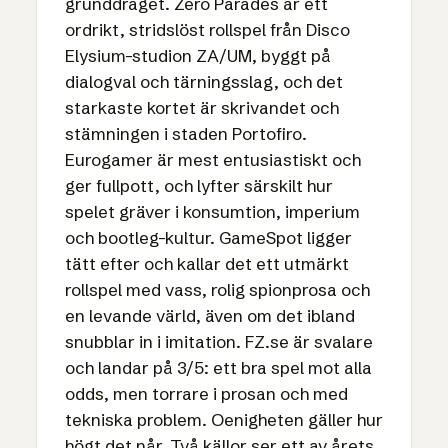
grunddraget. Zero Parades är ett
ordrikt, stridslöst rollspel från Disco
Elysium-studion ZA/UM, byggt på
dialogval och tärningsslag, och det
starkaste kortet är skrivandet och
stämningen i staden Portofiro.
Eurogamer är mest entusiastiskt och
ger fullpott, och lyfter särskilt hur
spelet gräver i konsumtion, imperium
och bootleg-kultur. GameSpot ligger
tätt efter och kallar det ett utmärkt
rollspel med vass, rolig spionprosa och
en levande värld, även om det ibland
snubblar in i imitation. FZ.se är svalare
och landar på 3/5: ett bra spel mot alla
odds, men torrare i prosan och med
tekniska problem. Oenigheten gäller hur
högt det når. Två källor ser ett av årets