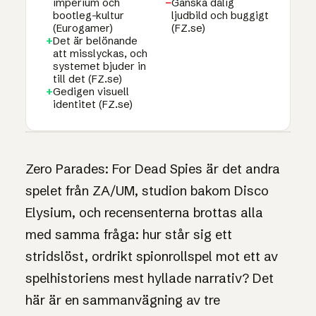
imperium och
−
Ganska dålig
bootleg-kultur
ljudbild och buggigt
(Eurogamer)
(FZ.se)
+
Det är belönande
att misslyckas, och
systemet bjuder in
till det (FZ.se)
+
Gedigen visuell
identitet (FZ.se)
1UP · GENERERAD GRAFIK
AGGREGERAT TEST · NARRATIVT
8
ROLLSPEL
Zero Parades: For Dead Spies är det andra
/10
Zero Parades: For
spelet från ZA/UM, studion bakom Disco
Dead Spies
Elysium, och recensenterna brottas alla
med samma fråga: hur står sig ett
stridslöst, ordrikt spionrollspel mot ett av
spelhistoriens mest hyllade narrativ? Det
här är en sammanvägning av tre