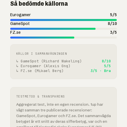
Så bedömde källorna
Eurogamer
5/5
GameSpot
8/10
FZ.se
3/5
KÄLLOR I SAMMANVÄGNINGEN
↳ GameSpot (Richard Wakeling)
8/10
↳ Eurogamer (Alexis Ong)
5/5
↳ FZ.se (Mikael Berg)
3/5 · Bra
TESTMETOD & TRANSPARENS
Aggregerat test, inte en egen recension. 1up har
vägt samman tre publicerade recensioner:
GameSpot, Eurogamer och FZ.se. Det sammanvägda
betyget är ett snitt av deras sifferbetyg, var och en