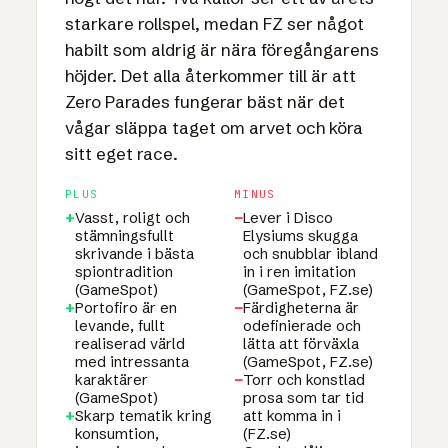
starkare rollspel, medan FZ ser något
habilt som aldrig är nära föregångarens
höjder. Det alla återkommer till är att
Zero Parades fungerar bäst när det
vågar släppa taget om arvet och köra
sitt eget race.
PLUS
MINUS
+
Vasst, roligt och
−
Lever i Disco
stämningsfullt
Elysiums skugga
skrivande i bästa
och snubblar ibland
spiontradition
in i ren imitation
(GameSpot)
(GameSpot, FZ.se)
+
Portofiro är en
−
Färdigheterna är
levande, fullt
odefinierade och
realiserad värld
lätta att förväxla
med intressanta
(GameSpot, FZ.se)
karaktärer
−
Torr och konstlad
(GameSpot)
prosa som tar tid
+
Skarp tematik kring
att komma in i
konsumtion,
(FZ.se)