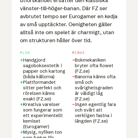
utforskandet ersätter den klassiska
vänster-till-höger-banan. Där FZ ser
avbrutet tempo ser Eurogamer en kedja
av små upptäckter. Oenigheten gäller
alltså inte om spelet är charmigt, utan
om strukturen håller över tid.
PLUS
MINUS
+
Handgjord
−
Bokmekaniken
sagoboksestetik i
bryter ofta flowet
papper och kartong
(FZ.se)
(båda källorna)
−
Banorna känns ofta
+
Plattformandet
små och
sitter perfekt och
svårighetsgraden
rörelsen känns
är väldigt låg
exakt (FZ.se)
(FZ.se)
+
Kreativa varelser
−
Ingen egentlig fara
som fungerar som
och svårt att
ett experimentellt
verkligen fastna i
kemiset
längden (FZ.se)
(Eurogamer)
+
Mysig, nyfiken ton
som funkar för