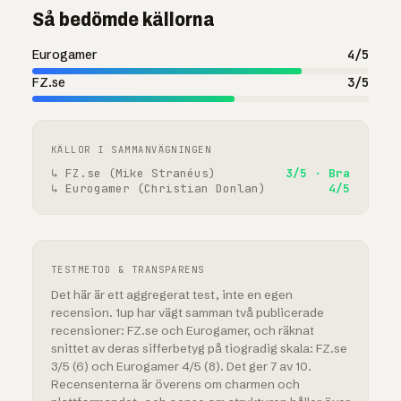
Så bedömde källorna
Eurogamer
4/5
FZ.se
3/5
KÄLLOR I SAMMANVÄGNINGEN
↳ FZ.se (Mike Stranéus)
3/5 · Bra
↳ Eurogamer (Christian Donlan)
4/5
TESTMETOD & TRANSPARENS
Det här är ett aggregerat test, inte en egen
recension. 1up har vägt samman två publicerade
recensioner: FZ.se och Eurogamer, och räknat
snittet av deras sifferbetyg på tiogradig skala: FZ.se
3/5 (6) och Eurogamer 4/5 (8). Det ger 7 av 10.
Recensenterna är överens om charmen och