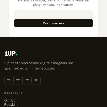
Det bästa om spel, teknik och internetkultur. En
gång i veckan, inget strunt.
Prenumerera
1UP
1up är ett oberoende digitalt magasin om
spel, teknik och internetkultur.
IG
YT
TT
DC
MAGASINET
Om 1up
Redaktion