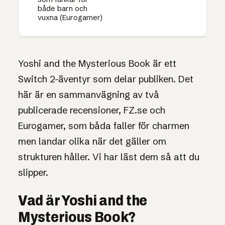
både barn och
vuxna (Eurogamer)
1UP · GENERERAD GRAFIK
AGGREGERAT TEST · PLATTFORM /
7
ÄVENTYR
Yoshi and the Mysterious Book är ett
/10
Yoshi and the
Switch 2-äventyr som delar publiken. Det
Mysterious Book
här är en sammanvägning av två
publicerade recensioner, FZ.se och
Eurogamer, som båda faller för charmen
men landar olika när det gäller om
strukturen håller. Vi har läst dem så att du
slipper.
Vad är Yoshi and the
Mysterious Book?