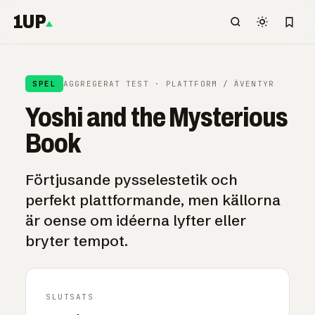
1UP
SPEL
AGGREGERAT TEST · PLATTFORM / ÄVENTYR
Yoshi and the Mysterious
Book
Förtjusande pysselestetik och
perfekt plattformande, men källorna
är oense om idéerna lyfter eller
bryter tempot.
SLUTSATS