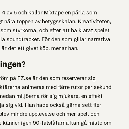
 4 av 5 och kallar Mixtape en pärla som
igt nära toppen av betygsskalan. Kreativiteten,
som styrkorna, och efter att ha klarat spelet
lla soundtracket. För den som gillar narrativa
 är det ett givet köp, menar han.
ningen?
tröm på FZ.se är den som reserverar sig
raktärerna animeras med färre rutor per sekund
 medan miljöerna rör sig mjukare, en effekt
a sig vid. Han hade också gärna sett fler
lev mindre upplevelse och mer spel, och
e känner igen 90-talslåtarna kan gå miste om