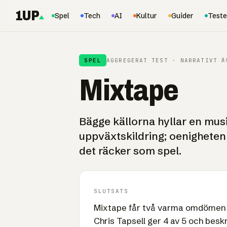
1UP
Spel
Tech
AI
Kultur
Guider
Teste
SPEL
AGGREGERAT TEST · NARRATIVT Ä
Mixtape
Bägge källorna hyllar en mus
uppväxtskildring; oenigheten
det räcker som spel.
SLUTSATS
Mixtape får två varma omdömen s
Chris Tapsell ger 4 av 5 och besk