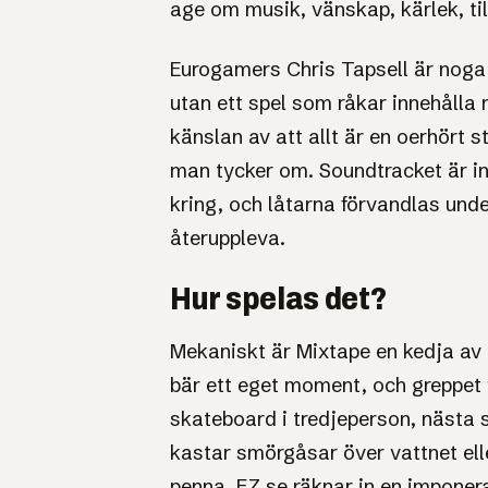
age om musik, vänskap, kärlek, til
Eurogamers Chris Tapsell är noga 
utan ett spel som råkar innehålla 
känslan av att allt är en oerhört 
man tycker om. Soundtracket är in
kring, och låtarna förvandlas und
återuppleva.
Hur spelas det?
Mekaniskt är Mixtape en kedja av k
bär ett eget moment, och greppet 
skateboard i tredjeperson, nästa sp
kastar smörgåsar över vattnet ell
penna. FZ.se räknar in en impone