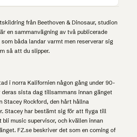
1UP · GENERERAD GRAFIK
ÄVENTYR / COMING OF AGE
skildring från Beethoven & Dinosaur, studion
8
/10
 är en sammanvägning av två publicerade
, som båda landar varmt men reserverar sig
em så att du slipper.
tstad i norra Kalifornien någon gång under 90-
der deras sista dag tillsammans innan gänget
n Stacey Rockford, den hårt hållna
 Stacey har bestämt sig för att flyga till
bli music supervisor, och kvällen innan
gänget. FZ.se beskriver det som en coming of