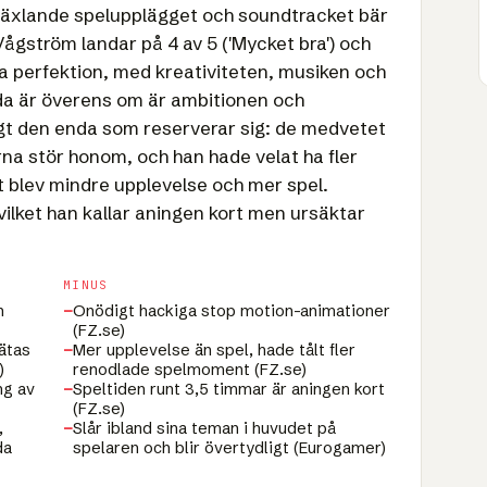
t växlande spelupplägget och soundtracket bär
ågström landar på 4 av 5 ('Mycket bra') och
ära perfektion, med kreativiteten, musiken och
da är överens om är ambitionen och
gt den enda som reserverar sig: de medvetet
na stör honom, och han hade velat ha fler
 blev mindre upplevelse och mer spel.
 vilket han kallar aningen kort men ursäktar
MINUS
n
−
Onödigt hackiga stop motion-animationer
(FZ.se)
ätas
−
Mer upplevelse än spel, hade tålt fler
)
renodlade spelmoment (FZ.se)
ng av
−
Speltiden runt 3,5 timmar är aningen kort
(FZ.se)
,
−
Slår ibland sina teman i huvudet på
da
spelaren och blir övertydligt (Eurogamer)