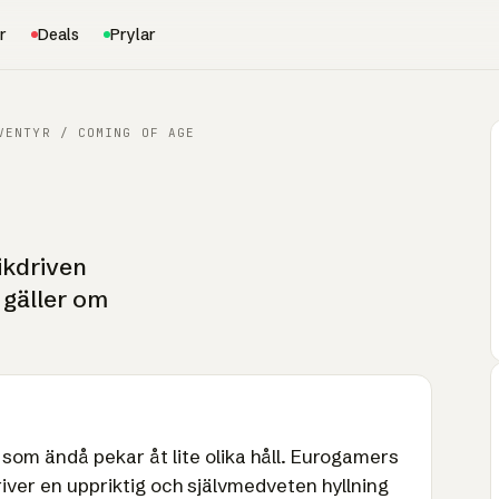
r
Deals
Prylar
VENTYR / COMING OF AGE
ikdriven
 gäller om
om ändå pekar åt lite olika håll. Eurogamers
river en uppriktig och självmedveten hyllning