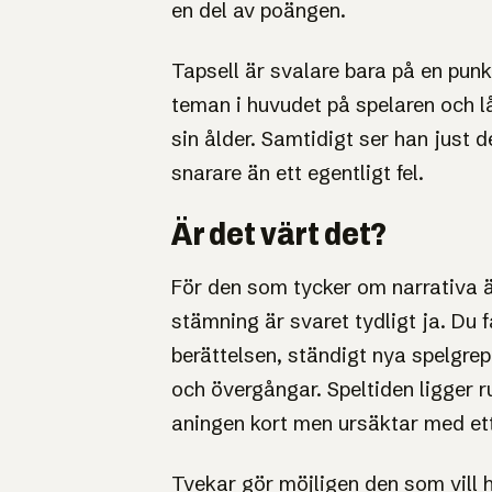
en del av poängen.
Tapsell är svalare bara på en punk
teman i huvudet på spelaren och l
sin ålder. Samtidigt ser han just 
snarare än ett egentligt fel.
Är det värt det?
För den som tycker om narrativa ä
stämning är svaret tydligt ja. Du få
berättelsen, ständigt nya spelgre
och övergångar. Speltiden ligger r
aningen kort men ursäktar med ett 
Tvekar gör möjligen den som vill 