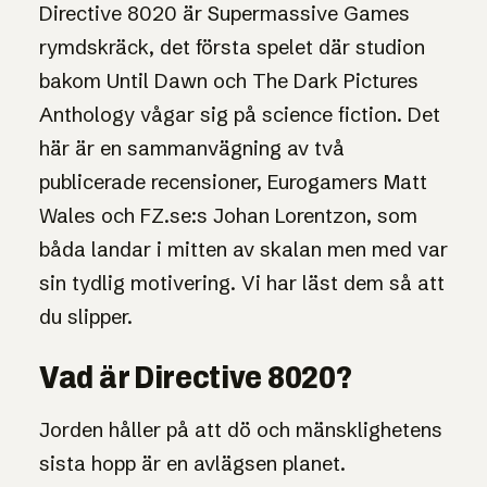
6
SKRÄCK / SCI-FI-ÄVENTYR
Directive 8020 är Supermassive Games
/10
Directive 8020
rymdskräck, det första spelet där studion
bakom Until Dawn och The Dark Pictures
Anthology vågar sig på science fiction. Det
här är en sammanvägning av två
publicerade recensioner, Eurogamers Matt
Wales och FZ.se:s Johan Lorentzon, som
båda landar i mitten av skalan men med var
sin tydlig motivering. Vi har läst dem så att
du slipper.
Vad är Directive 8020?
Jorden håller på att dö och mänsklighetens
sista hopp är en avlägsen planet.