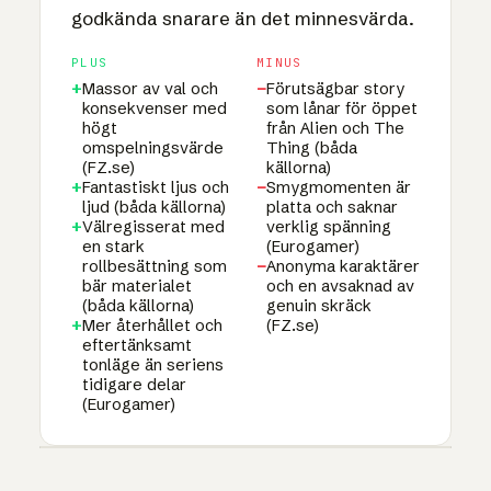
godkända snarare än det minnesvärda.
PLUS
MINUS
+
Massor av val och
−
Förutsägbar story
konsekvenser med
som lånar för öppet
högt
från Alien och The
omspelningsvärde
Thing (båda
(FZ.se)
källorna)
+
Fantastiskt ljus och
−
Smygmomenten är
ljud (båda källorna)
platta och saknar
+
Välregisserat med
verklig spänning
en stark
(Eurogamer)
rollbesättning som
−
Anonyma karaktärer
bär materialet
och en avsaknad av
(båda källorna)
genuin skräck
+
Mer återhållet och
(FZ.se)
eftertänksamt
tonläge än seriens
tidigare delar
(Eurogamer)
1UP · GENERERAD GRAFIK
AGGREGERAT TEST · INTERAKTIV