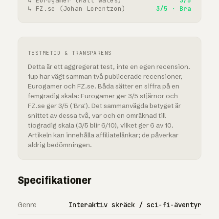
↳ Eurogamer (Matt Wales)
3/5
↳ FZ.se (Johan Lorentzon)
3/5 · Bra
TESTMETOD & TRANSPARENS
Detta är ett aggregerat test, inte en egen recension.
1up har vägt samman två publicerade recensioner,
Eurogamer och FZ.se. Båda sätter en siffra på en
femgradig skala: Eurogamer ger 3/5 stjärnor och
FZ.se ger 3/5 ('Bra'). Det sammanvägda betyget är
snittet av dessa två, var och en omräknad till
tiogradig skala (3/5 blir 6/10), vilket ger 6 av 10.
Artikeln kan innehålla affiliatelänkar; de påverkar
aldrig bedömningen.
Specifikationer
Genre
Interaktiv skräck / sci-fi-äventyr