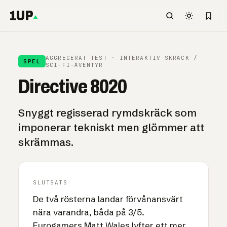
1UP
AGGREGERAT TEST · INTERAKTIV SKRÄCK /
SPEL
SCI-FI-ÄVENTYR
Directive 8020
Snyggt regisserad rymdskräck som
imponerar tekniskt men glömmer att
skrämmas.
SLUTSATS
De två rösterna landar förvånansvärt
nära varandra, båda på 3/5.
Eurogamers Matt Wales lyfter ett mer