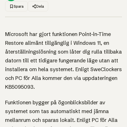
Spara
Dela
1UP · GENERERAD GRAFIK
NYHET
Windows 11 får en
Microsoft har gjort funktionen Point-in-Time
ångra-knapp på
Restore allmänt tillgänglig i Windows 11, en
systemnivå
återställningslösning som låter dig rulla tillbaka
datorn till ett tidigare fungerande läge utan att
En ångra-knapp på systemnivå som rullar tillbaka datorn
när en uppdatering eller drivrutin ställer till det.
installera om hela systemet. Enligt SweClockers
och PC för Alla kommer den via uppdateringen
KB5095093.
Funktionen bygger på ögonblicksbilder av
systemet som tas automatiskt med jämna
mellanrum och sparas lokalt. Enligt PC för Alla