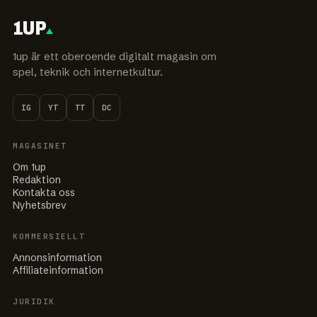
1UP
1up är ett oberoende digitalt magasin om
spel, teknik och internetkultur.
IG
YT
TT
DC
MAGASINET
Om 1up
Redaktion
Kontakta oss
Nyhetsbrev
KOMMERSIELLT
Annonsinformation
Affiliateinformation
JURIDIK