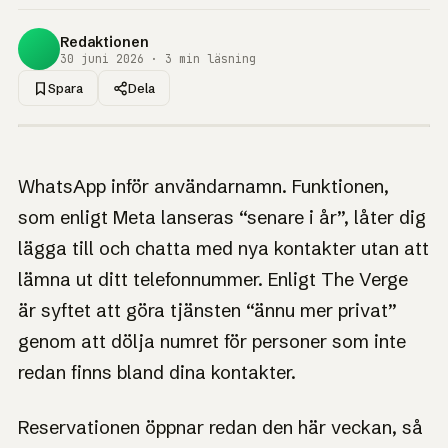
Redaktionen
30 juni 2026 · 3 min läsning
Spara
Dela
1UP · GENERERAD GRAFIK
NYHET
WhatsApp inför
WhatsApp inför användarnamn. Funktionen,
användarnamn – så
som enligt Meta lanseras “senare i år”, låter dig
reserverar du ditt
lägga till och chatta med nya kontakter utan att
redan nu
lämna ut ditt telefonnummer. Enligt The Verge
är syftet att göra tjänsten “ännu mer privat”
Med över tre miljarder användare överlappar namnen.
Därför öppnar WhatsApp reservationen tidigt.
genom att dölja numret för personer som inte
redan finns bland dina kontakter.
Reservationen öppnar redan den här veckan, så