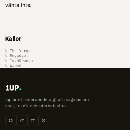
vänta inte.
Källor
↳ The Verge
↳ Engadget
↳ TechCrunch
↳ Wired
1UP
1up är ett oberoende digitalt magasin om
spel, teknik och internetkultur.
IG
YT
TT
DC