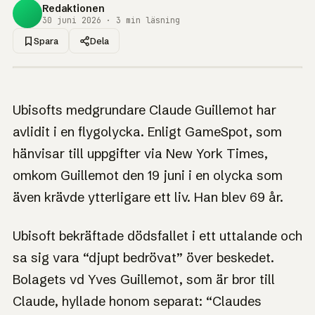
Redaktionen
30 juni 2026 · 3 min läsning
Spara
Dela
1UP · GENERERAD GRAFIK
NYHET
Ubisofts
Ubisofts medgrundare Claude Guillemot har
medgrundare
avlidit i en flygolycka. Enligt GameSpot, som
Claude Guillemot
hänvisar till uppgifter via New York Times,
omkommen i
omkom Guillemot den 19 juni i en olycka som
flygolycka
även krävde ytterligare ett liv. Han blev 69 år.
Vd:n Yves Guillemot hyllar sin bror: 'Claudes avtryck
Ubisoft bekräftade dödsfallet i ett uttalande och
sträckte sig långt bortom det han byggde.'
sa sig vara “djupt bedrövat” över beskedet.
Bolagets vd Yves Guillemot, som är bror till
Claude, hyllade honom separat: “Claudes