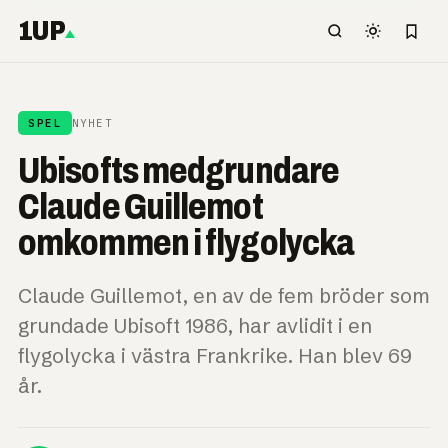
1UP
SPEL
NYHET
Ubisofts medgrundare
Claude Guillemot
omkommen i flygolycka
Claude Guillemot, en av de fem bröder som
grundade Ubisoft 1986, har avlidit i en
flygolycka i västra Frankrike. Han blev 69
år.