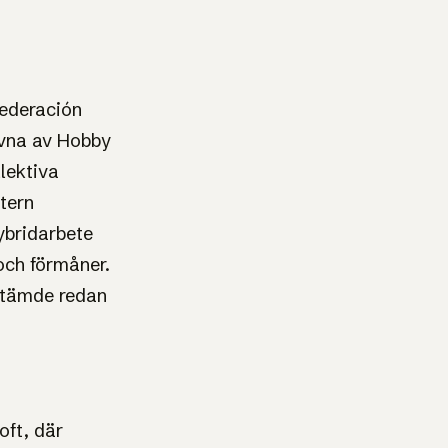
federación
givna av Hobby
lektiva
tern
hybridarbete
och förmåner.
 stämde redan
oft, där