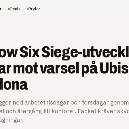
r
Deals
Prylar
ow Six Siege-utveck
ar mot varsel på Ubis
lona
ger ned arbetet tisdagar och torsdagar genom ju
l och återgång till kontoret. Facket kräver sky
ägningar.