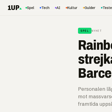
1UP
Spel
Tech
AI
Kultur
Guider
Teste
SPEL
NYHET
Rainb
strejk
Barce
Personalen läg
mot massvarse
framtida upps