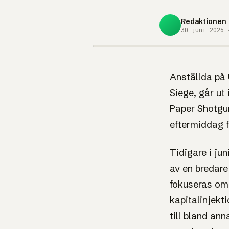
Redaktionen
30 juni 2026 
NYHET
Rainbow 
Anställda på 
Siege, går ut
utvecklar
Paper Shotgun
eftermiddag fr
mot varse
Tidigare i ju
Ubisoft 
av en bredare
fokuseras om 
kapitalinjekti
Strejkerna pågår varje tisda
30 juni till 17 juli.
till bland an