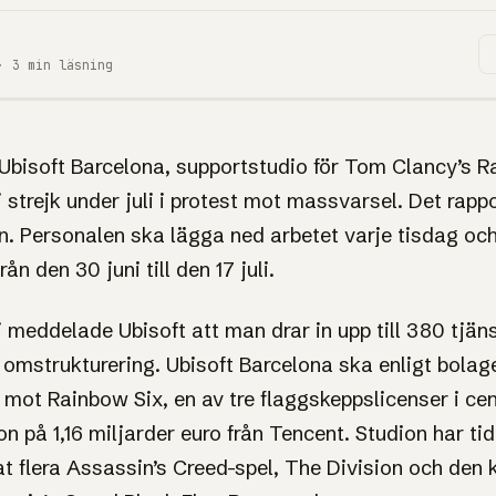
· 3 min läsning
Six Siege-
Ubisoft Barcelona, supportstudio för Tom Clancy’s R
 i strejk under juli i protest mot massvarsel. Det rapp
e strejkar
. Personalen ska lägga ned arbetet varje tisdag oc
ån den 30 juni till den 17 juli.
l på
ni meddelade Ubisoft att man drar in upp till 380 tjän
Barcelona
 omstrukturering. Ubisoft Barcelona ska enligt bolag
mot Rainbow Six, en av tre flaggskeppslicenser i cen
on på 1,16 miljarder euro från Tencent. Studion har tid
g och torsdag eftermiddag från
nat flera Assassin’s Creed-spel, The Division och d