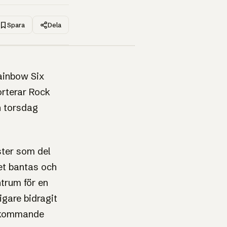
Spara
Dela
1UP · GENERERAD GRAFIK
ainbow Six
orterar Rock
h torsdag
ster som del
et bantas och
trum för en
igare bidragit
en kommande