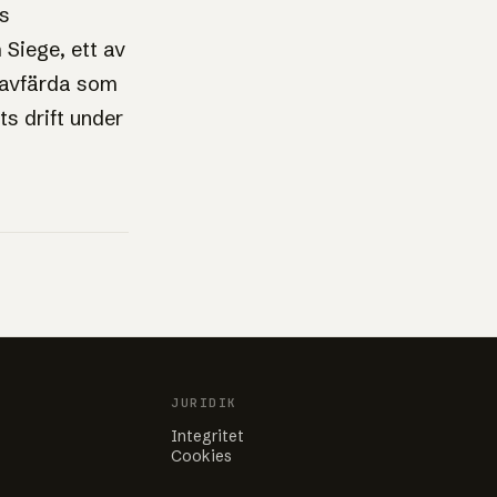
ts
 Siege, ett av
t avfärda som
ts drift under
JURIDIK
Integritet
Cookies