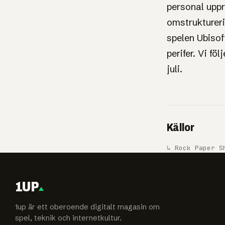
personal uppr
omstruktureri
spelen Ubisof
perifer. Vi fö
juli.
Källor
↳ Rock Paper S
1UP
1up är ett oberoende digitalt magasin om
spel, teknik och internetkultur.