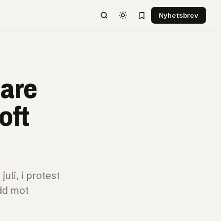
Nyhetsbrev
lare
oft
li, i protest
dd mot