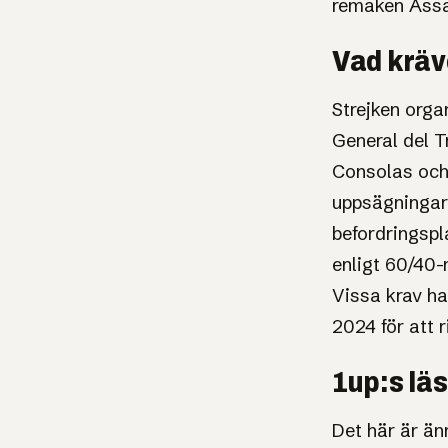
remaken Assa
Vad kräv
Strejken org
General del T
Consolas och 
uppsägningar 
befordringspl
enligt 60/40-
Vissa krav ha
2024 för att 
1up:s lä
Det här är än