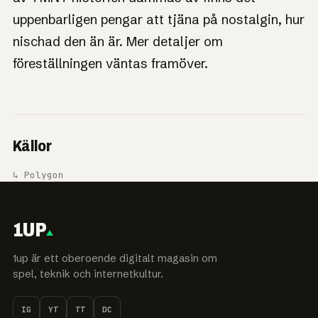
uppenbarligen pengar att tjäna på nostalgin, hur
nischad den än är. Mer detaljer om
föreställningen väntas framöver.
Källor
↳ Polygon
1UP
1up är ett oberoende digitalt magasin om
spel, teknik och internetkultur.
IG
YT
TT
DC