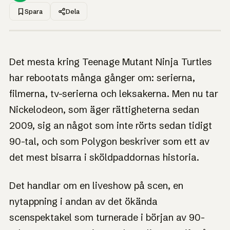
Spara
Dela
1UP · GENERERAD GRAFIK
NYHET
TMNT återupplivar
Det mesta kring Teenage Mutant Ninja Turtles
sitt mest bisarra
har rebootats många gånger om: serierna,
kapitel, 36 år senare
filmerna, tv-serierna och leksakerna. Men nu tar
Nickelodeon, som äger rättigheterna sedan
Ett av 90-talets mest absurda popkulturjippon
återuppstår på scen 2027.
2009, sig an något som inte rörts sedan tidigt
90-tal, och som Polygon beskriver som ett av
det mest bisarra i sköldpaddornas historia.
Det handlar om en liveshow på scen, en
nytappning i andan av det ökända
scenspektakel som turnerade i början av 90-