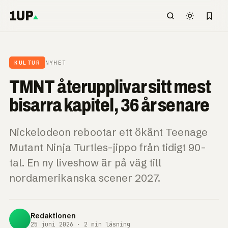
1UP
KULTUR
NYHET
TMNT återupplivar sitt mest
bisarra kapitel, 36 år senare
Nickelodeon rebootar ett ökänt Teenage
Mutant Ninja Turtles-jippo från tidigt 90-
tal. En ny liveshow är på väg till
nordamerikanska scener 2027.
Redaktionen
25 juni 2026 · 2 min läsning