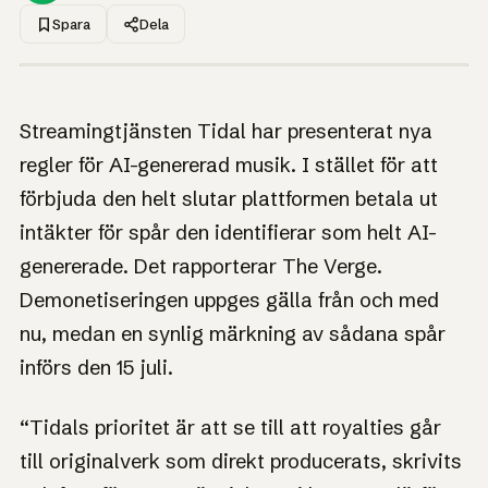
Spara
Dela
1UP · GENERERAD GRAFIK
NYHET
Tidal slutar betala
Streamingtjänsten Tidal har presenterat nya
royalties för AI-
regler för AI-genererad musik. I stället för att
genererad musik
förbjuda den helt slutar plattformen betala ut
intäkter för spår den identifierar som helt AI-
Vår prioritet är att royalties går till verk som faktiskt
skapats, skrivits och framförts av människor, enligt
genererade. Det rapporterar The Verge.
Tidal.
Demonetiseringen uppges gälla från och med
nu, medan en synlig märkning av sådana spår
införs den 15 juli.
“Tidals prioritet är att se till att royalties går
till originalverk som direkt producerats, skrivits