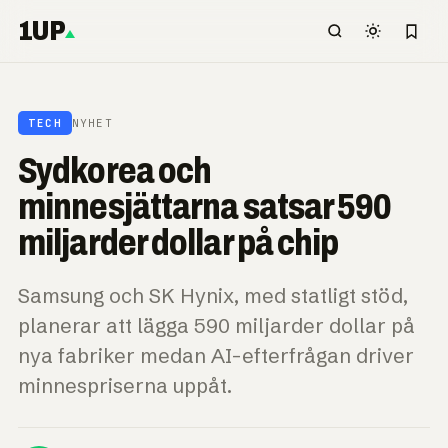
1UP
TECH
NYHET
Sydkorea och
minnesjättarna satsar 590
miljarder dollar på chip
Samsung och SK Hynix, med statligt stöd,
planerar att lägga 590 miljarder dollar på
nya fabriker medan AI-efterfrågan driver
minnespriserna uppåt.