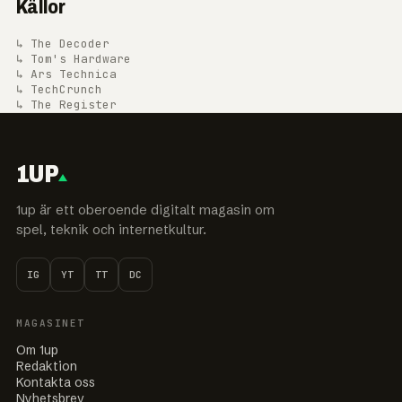
Källor
↳ The Decoder
↳ Tom's Hardware
↳ Ars Technica
↳ TechCrunch
↳ The Register
1UP
1up är ett oberoende digitalt magasin om
spel, teknik och internetkultur.
IG
YT
TT
DC
MAGASINET
Om 1up
Redaktion
Kontakta oss
Nyhetsbrev