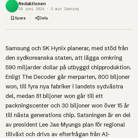
Redaktionen
30 juni 2026 · 3 min läsning
Spara
Dela
1UP · GENERERAD GRAFIK
NYHET
Sydkorea och
Samsung och SK Hynix planerar, med stöd från
minnesjättarna
den sydkoreanska staten, att lägga omkring
satsar 590 miljarder
590 miljarder dollar på utbyggd chipproduktion.
dollar på chip
Enligt The Decoder går merparten, 800 biljoner
won, till fyra nya fabriker i landets sydvästra
Fyra nya fabriker ska byggas, men analytiker tror att
lättnaden för köpare dröjer till 2028.
del, medan 81 biljoner won går till ett
packningscenter och 30 biljoner won över 15 år
till nästa generations chip. Satsningen är en del
av president Lee Jae Myungs plan för regional
tillväxt och drivs av efterfrågan från AI-