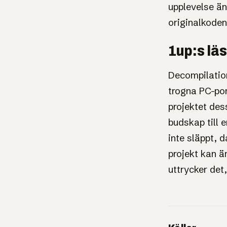
upplevelse än
originalkoden
1up:s lä
Decompilation
trogna PC-por
projektet des
budskap till 
inte släppt, 
projekt kan 
uttrycker det, 