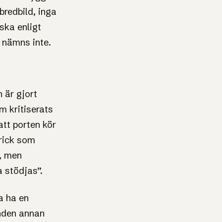
bredbild, inga
 ska enligt
 nämns inte.
 är gjort
m kritiserats
att porten kör
trick som
, men
a stödjas”.
a ha en
unden annan