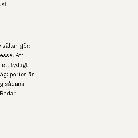
ust
 sällan gör:
esse. Att
ett tydligt
åg: porten är
ing sådana
sRadar