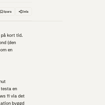
Spara
Dela
1UP · GENERERAD GRAFIK
på kort tid.
yond (den
utom en
nut
 testa en
ws 11 via det
lation byggd