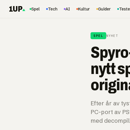
1UP
Spel
Tech
AI
Kultur
Guider
Teste
SPEL
NYHET
Spyro
nytt s
origin
Efter år av ty
PC-port av PS1
med decompilat