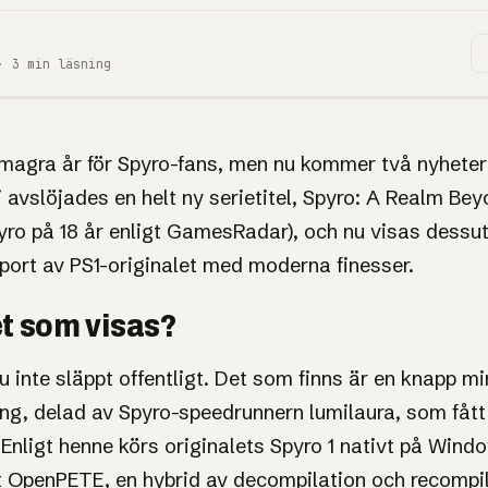
· 3 min läsning
nsens
 magra år för Spyro-fans, men nu kommer två nyheter 
ni avslöjades en helt ny serietitel, Spyro: A Realm Be
het: nytt
yro på 18 år enligt GamesRadar), och nu visas dess
ort av PS1-originalet med moderna finesser.
h en PC-port
et som visas?
ginalet i
u inte släppt offentligt. Det som finns är en knapp mi
ng, delad av Spyro-speedrunnern lumilaura, som fått
 Enligt henne körs originalets Spyro 1 nativt på Windo
t OpenPETE, en hybrid av decompilation och recompi