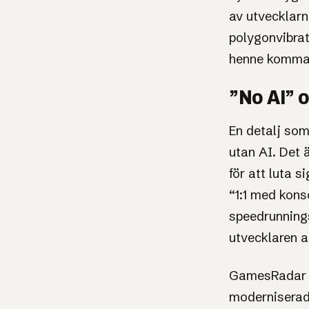
Originalets Spyro körs nu na
av utvecklarn
av fans, helt utan AI.
polygonvibrat
henne komma 
”No AI” 
En detalj som
utan AI. Det 
för att luta 
“1:1 med kons
speedrunnings
utvecklaren a
GamesRadar på
moderniserad