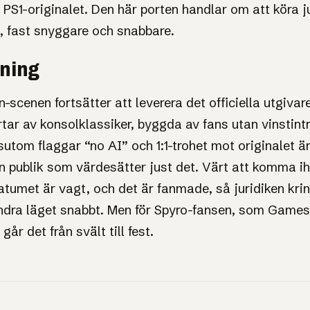
 PS1-originalet. Den här porten handlar om att köra j
, fast snyggare och snabbare.
sning
-scenen fortsätter att leverera det officiella utgivare
tar av konsolklassiker, byggda av fans utan vinstintr
sutom flaggar “no AI” och 1:1-trohet mot originalet är 
en publik som värdesätter just det. Värt att komma ih
datumet är vagt, och det är fanmade, så juridiken kr
ändra läget snabbt. Men för Spyro-fansen, som Game
går det från svält till fest.