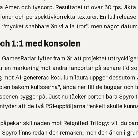
tivt på Windows i 60 fps – byggt
a Amec och tyscorp. Resultatet utlovar 60 fps, äkta 
ioner och perspektivkorrekta texturer. En full release
“mycket snabbare än vi alla tror”, men något datum
och 1:1 med konsolen
 GamesRadar lyfter fram är att projektet uttryckligen
är en markering mot andra fanportar på senare tid so
sig mot AI-genererad kod. lumilaura uppger dessutom 
olen bakom kulisserna”, ända ner till de buggar och 
cenen bygger på. Just nu täcker porten bara Spyro 1
ntyder att de två PS1-uppföljarna “enkelt skulle kunn
pekar skillnaden mot Reignited Trilogy: vill du bar
 Spyro finns redan den remaken, men den är en i gr