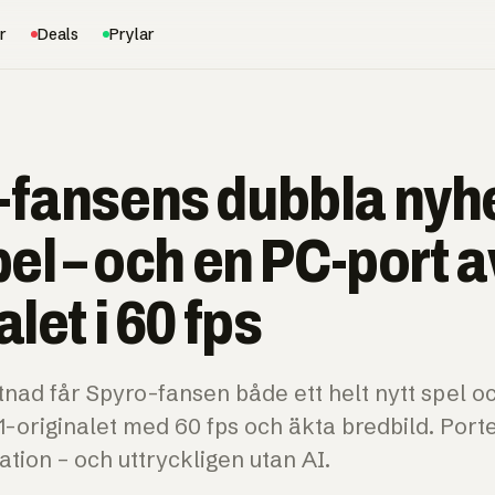
r
Deals
Prylar
-fansens dubbla nyhe
pel – och en PC-port 
alet i 60 fps
stnad får Spyro-fansen både ett helt nytt spel 
-originalet med 60 fps och äkta bredbild. Port
ion – och uttryckligen utan AI.