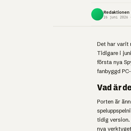
Redaktionen
26 juni 2026 
NYHET
Spyro-fa
Det har varit
Tidigare i ju
dubbla ny
första nya Sp
fanbyggd PC-p
spel – oc
Vad är d
av PS1-ori
Porten är änn
60 fps
speluppspelni
tidig version.
nya verktyge