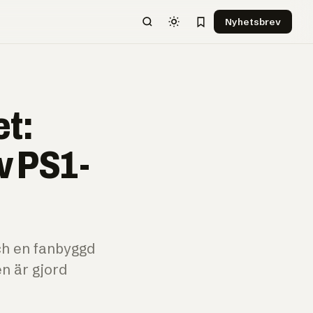
Nyhetsbrev
t:
av PS1-
och en fanbyggd
en är gjord