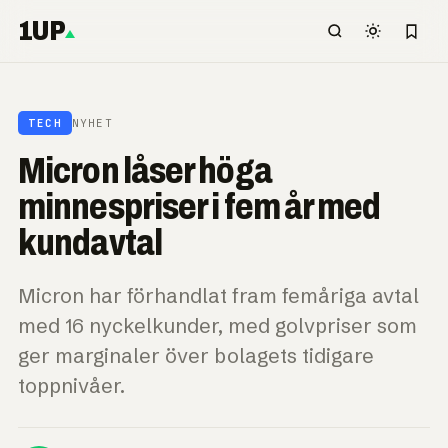
1UP
TECH
NYHET
Micron låser höga
minnespriser i fem år med
kundavtal
Micron har förhandlat fram femåriga avtal
med 16 nyckelkunder, med golvpriser som
ger marginaler över bolagets tidigare
toppnivåer.