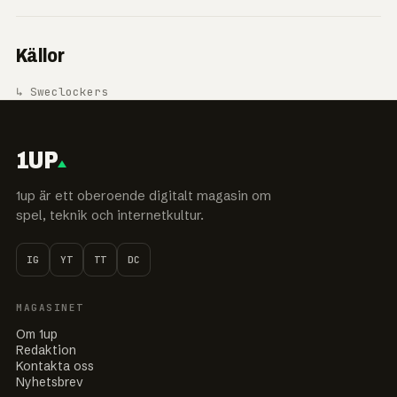
Källor
↳ Sweclockers
1UP
1up är ett oberoende digitalt magasin om
spel, teknik och internetkultur.
IG
YT
TT
DC
MAGASINET
Om 1up
Redaktion
Kontakta oss
Nyhetsbrev