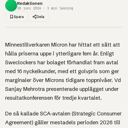
Redaktionen
30 juni 2026 · 3 min läsning
Spara
Dela
1UP · GENERERAD GRAFIK
NYHET
Micron låser höga
Minnestillverkaren Micron har hittat ett sätt att
minnespriser i fem
hålla priserna uppe i ytterligare fem år. Enligt
år med kundavtal
Sweclockers har bolaget förhandlat fram avtal
med 16 nyckelkunder, med ett golvpris som ger
Avtalen gäller mestadels 2026–2030 och säkrar
Microns marginal samtidigt som de skyddar kunder mot
marginaler över Microns tidigare toppnivåer. Vd
ännu högre priser.
Sanjay Mehrotra presenterade upplägget under
resultatkonferensen för tredje kvartalet.
De så kallade SCA-avtalen (Strategic Consumer
Agreement) gäller mestadels perioden 2026 till