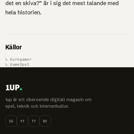
det en skiva?” är i sig det mest talande med
hela historien.
Källor
↳ Eurogamer
↳ GameSpot
1UP
1up är ett oberoende digitalt magasin om
spel, teknik och internetkultur.
IG
YT
TT
DC