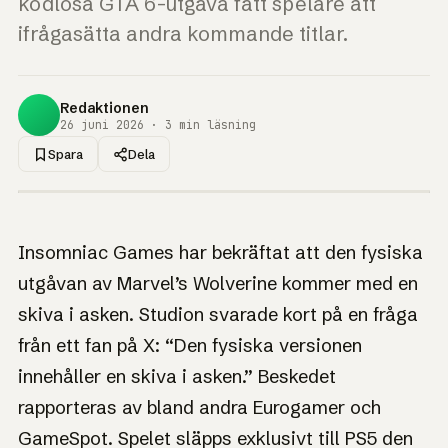
kodlösa GTA 6-utgåva fått spelare att
ifrågasätta andra kommande titlar.
Redaktionen
26 juni 2026 · 3 min läsning
Spara
Dela
1UP · GENERERAD GRAFIK
NYHET
Marvel's Wolverine
Insomniac Games har bekräftat att den fysiska
får en skiva i asken:
utgåvan av Marvel’s Wolverine kommer med en
Insomniac lugnar
skiva i asken. Studion svarade kort på en fråga
oroliga fans efter
från ett fan på X: “Den fysiska versionen
GTA 6
innehåller en skiva i asken.” Beskedet
rapporteras av bland andra Eurogamer och
Att en "fysisk" utgåva faktiskt har en skiva har plötsligt
blivit en nyhet värd att fira.
GameSpot. Spelet släpps exklusivt till PS5 den