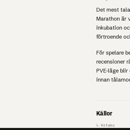
Det mest tala
Marathon är 
inkubation oc
förtroende oc
För spelare b
recensioner r
PVE-läge blir
innan tålamod
Källor
↳ Kotaku