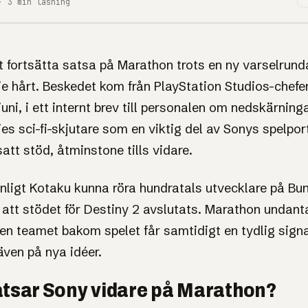
· 3 min läsning
r fast vid
t fortsätta satsa på Marathon trots en ny varselrun
e hårt. Beskedet kom från PlayStation Studios-chef
trots nya
uni, i ett internt brev till personalen om nedskärning
es sci-fi-skjutare som en viktig del av Sonys spelport
 Bungie
att stöd, åtminstone tills vidare.
nligt Kotaku kunna röra hundratals utvecklare på Bu
ya spelare. Nu säger Sony att
att stödet för Destiny 2 avslutats. Marathon undanta
en teamet bakom spelet får samtidigt en tydlig sign
även på nya idéer.
atsar Sony vidare på Marathon?