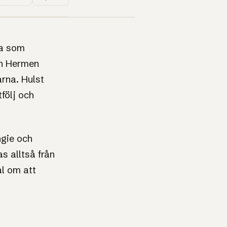
1UP · GENERERAD GRAFIK
da som
en Hermen
arna. Hulst
följ och
ngie och
s alltså från
al om att