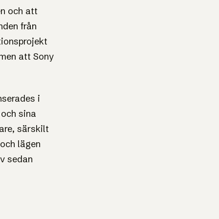
en och att
nden från
tionsprojekt
, men att Sony
anserades i
 och sina
are, särskilt
 och lägen
 av sedan