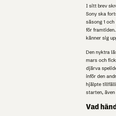
I sitt brev sk
Sony ska fort
säsong 1 och 
för framtiden.
känner sig up
Den nyktra läs
mars och fick
djärva spelidé
inför den and
hjälpte tillfä
starten, även
Vad händ