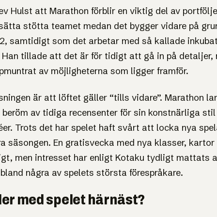
rev Hulst att Marathon förblir en viktig del av portfölj
sätta stötta teamet medan det bygger vidare på gru
2, samtidigt som det arbetar med så kallade inkuba
 Han tillade att det är för tidigt att gå in på detaljer
pmuntrat av möjligheterna som ligger framför.
ningen är att löftet gäller “tills vidare”. Marathon l
 beröm av tidiga recensenter för sin konstnärliga stil
er. Trots det har spelet haft svårt att locka nya spel
ra säsongen. En gratisvecka med nya klasser, kartor
lligt, men intresset har enligt Kotaku tydligt mattats
 bland några av spelets största förespråkare.
er med spelet härnäst?