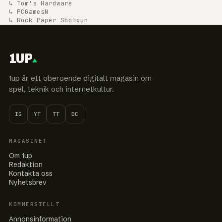
↳ Tom's Hardware
↳ PCGamesN
↳ Rock Paper Shotgun
1UP
1up är ett oberoende digitalt magasin om
spel, teknik och internetkultur.
IG
YT
TT
DC
MAGASINET
Om 1up
Redaktion
Kontakta oss
Nyhetsbrev
KOMMERSIELLT
Annonsinformation