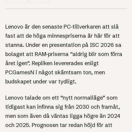
1UP · GENERERAD GRAFIK
NYHET
Lenovo: höga RAM-
Lenovo är den senaste PC-tillverkaren att slå
priser blir det nya
fast att de höga minnespriserna är här för att
normala
stanna. Under en presentation på ISC 2026 sa
bolaget att RAM-priserna “aldrig blir som förra
32 GB DDR5 har gått från runt 70 dollar till omkring
400 dollar, och Lenovo tror inte att nivåerna
året igen”. Repliken levererades enligt
återvänder.
PCGamesN i något skämtsam ton, men
budskapet under var tydligt.
Lenovo talade om ett “nytt normalläge” som
tidigast kan infinna sig från 2030 och framåt,
men som även då väntas ligga högre än 2024
och 2025. Prognosen tar redan höjd för att