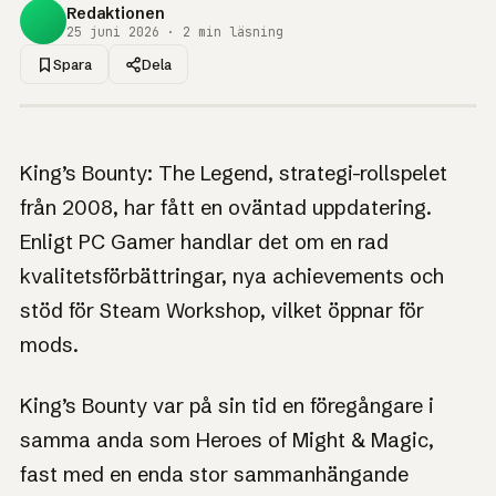
Redaktionen
25 juni 2026 · 2 min läsning
Spara
Dela
1UP · GENERERAD GRAFIK
NYHET
18 år gamla King's
King’s Bounty: The Legend, strategi-rollspelet
Bounty: The Legend
från 2008, har fått en oväntad uppdatering.
får ny uppdatering
Enligt PC Gamer handlar det om en rad
kvalitetsförbättringar, nya achievements och
En strategiklassiker från 2008 får oväntat nytt liv, med
achievements och Workshop-stöd.
stöd för Steam Workshop, vilket öppnar för
mods.
King’s Bounty var på sin tid en föregångare i
samma anda som Heroes of Might & Magic,
fast med en enda stor sammanhängande