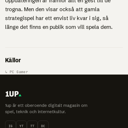
Uppdateringen är framför allt en gest till de
trogna. Men den visar också att gamla
strategispel har ett envist liv kvar i sig, så
länge det finns en publik som vill spela dem.
Källor
↳ PC Gamer
1UP
1up är ett oberoende digitalt magasin om
spel, teknik och internetkultur.
IG
YT
TT
DC