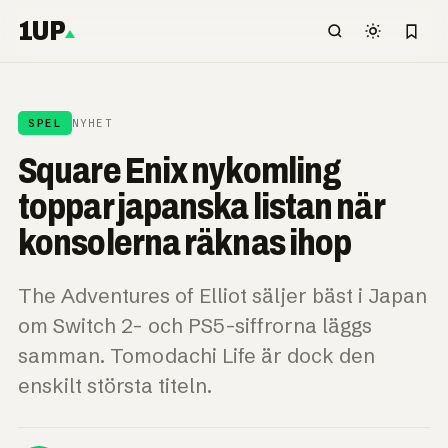
1UP
SPEL
NYHET
Square Enix nykomling
toppar japanska listan när
konsolerna räknas ihop
The Adventures of Elliot säljer bäst i Japan
om Switch 2- och PS5-siffrorna läggs
samman. Tomodachi Life är dock den
enskilt största titeln.