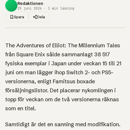
Redaktionen
25 juni 2026 · 3 min läsning
Spara
Dela
1UP · GENERERAD GRAFIK
NYHET
Square Enix
The Adventures of Elliot: The Millennium Tales
nykomling toppar
från Square Enix sålde sammanlagt 38 517
japanska listan när
fysiska exemplar i Japan under veckan 15 till 21
konsolerna räknas
juni om man lägger ihop Switch 2- och PS5-
ihop
versionerna, enligt Famitsus boxade
försäljningslistor. Det placerar nykomlingen i
En ny Square Enix-titel slår sig fram i toppen, men bara
om man räknar de två versionerna tillsammans.
topp för veckan om de två versionerna räknas
som en titel.
Samtidigt är det en sanning med modifikation.