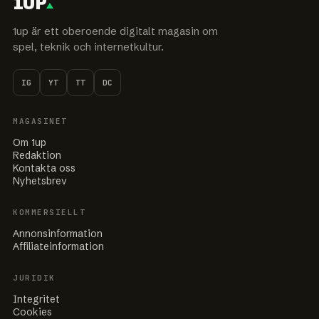
1UP
1up är ett oberoende digitalt magasin om
spel, teknik och internetkultur.
IG
YT
TT
DC
MAGASINET
Om 1up
Redaktion
Kontakta oss
Nyhetsbrev
KOMMERSIELLT
Annonsinformation
Affiliateinformation
JURIDIK
Integritet
Cookies