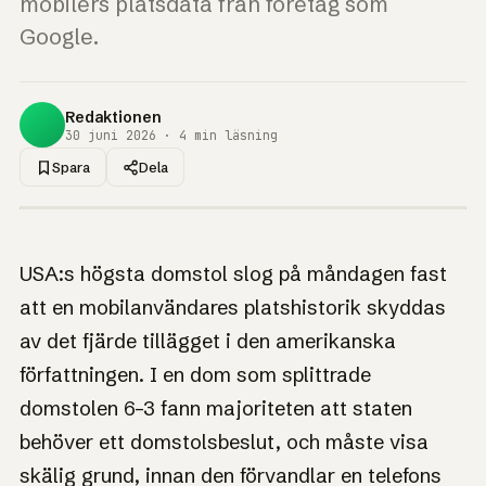
mobilers platsdata från företag som
Google.
Redaktionen
30 juni 2026 · 4 min läsning
Spara
Dela
1UP · GENERERAD GRAFIK
NYHET
USA:s högsta
USA:s högsta domstol slog på måndagen fast
domstol: polisens
att en mobilanvändares platshistorik skyddas
geofence-order
av det fjärde tillägget i den amerikanska
kräver
författningen. I en dom som splittrade
husrannsakningsbeslut
domstolen 6–3 fann majoriteten att staten
behöver ett domstolsbeslut, och måste visa
Att bära en uppkopplad mobil ska inte betyda att du
delar med dig av allt du gör till tredje part – som sedan
skälig grund, innan den förvandlar en telefons