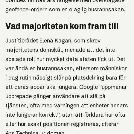
dömdes till tolv års fängelse men överklagade
geofence-ordern som en olaglig husrannsakan.
Vad majoriteten kom fram till
Justitierådet Elena Kagan, som skrev
majoritetens domskäl, menade att det inte
spelade roll hur mycket data staten fick ut. Det
var ändå en husrannsakan, eftersom människor
i dag rutinmässigt slår på platsdelning bara för
att deras appar ska fungera. Google “uppmanar
upprepade gånger användare att slå på
tjänsten, ofta med varningen att enheter annars
inte fungerar korrekt”, utan att förklara hur ofta
eller hur exakt positionen registreras, citerar
Ars Technica ur domen.