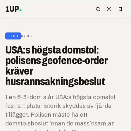
1UP
TECH
NYHET
USA:s högsta domstol:
polisens geofence-order
kräver
husrannsakningsbeslut
I en 6–3-dom slår USA:s högsta domstol
fast att platshistorik skyddas av fjärde
tillägget. Polisen måste ha ett
domstolsbeslut innan de massinsamlar