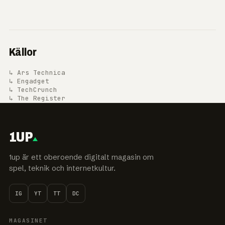
Källor
↳ Ars Technica
↳ Engadget
↳ TechCrunch
↳ The Register
1UP
1up är ett oberoende digitalt magasin om
spel, teknik och internetkultur.
IG
YT
TT
DC
MAGASINET