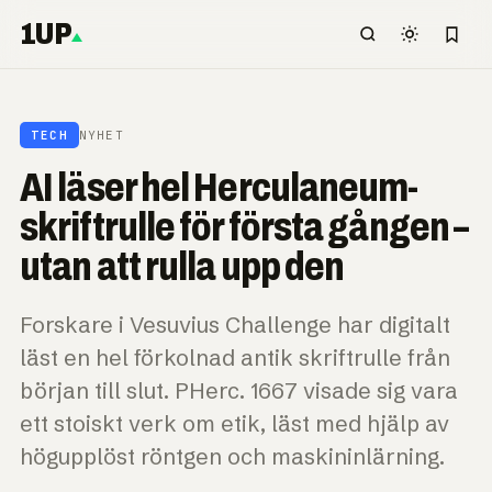
1UP
TECH
NYHET
AI läser hel Herculaneum-
skriftrulle för första gången –
utan att rulla upp den
Forskare i Vesuvius Challenge har digitalt
läst en hel förkolnad antik skriftrulle från
början till slut. PHerc. 1667 visade sig vara
ett stoiskt verk om etik, läst med hjälp av
högupplöst röntgen och maskininlärning.