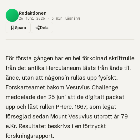
Redaktionen
26 juni 2026 · 3 min läsning
Spara
Dela
1UP · GENERERAD GRAFIK
NYHET
AI läser hel
För första gången har en hel förkolnad skriftrulle
Herculaneum-
från det antika Herculaneum lästs från ände till
skriftrulle för första
ände, utan att någonsin rullas upp fysiskt.
gången – utan att
Forskarteamet bakom Vesuvius Challenge
rulla upp den
meddelade den 25 juni att de digitalt packat
upp och läst rullen PHerc. 1667, som legat
Förseglad sedan Vesuvius utbrott år 79 – nu läst från
ände till ände, utan att vidröras.
förseglad sedan Mount Vesuvius utbrott år 79
e.Kr. Resultatet beskrivs i en förtryckt
forskningsrapport.