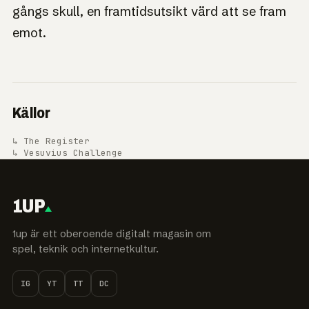
gångs skull, en framtidsutsikt värd att se fram
emot.
Källor
↳ The Register
↳ Vesuvius Challenge
1UP
1up är ett oberoende digitalt magasin om
spel, teknik och internetkultur.
IG
YT
TT
DC