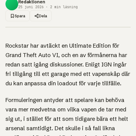
Redaktionen
25 juni 2026 · 2 min läsning
Spara
Dela
1UP · GENERERAD GRAFIK
NYHET
GTA 6 kan tvinga
Rockstar har avtäckt en Ultimate Edition för
dig att välja vapen,
Grand Theft Auto VI, och en av förmånerna har
som i Red Dead 2
redan satt igång diskussioner. Enligt IGN ingår
fri tillgång till ett garage med ett vapenskåp där
Ett vapengarage antyder att du måste välja loadout,
precis som i Red Dead 2.
du kan anpassa din loadout för varje tillfälle.
Formuleringen antyder att spelare kan behöva
vara mer medvetna om vilka vapen de tar med
sig ut, i stället för att som tidigare bära ett helt
arsenal samtidigt. Det skulle i så fall likna