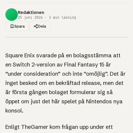
Redaktionen
25 juni 2026 · 3 min läsning
Spara
Dela
1UP · GENERERAD GRAFIK
NYHET
Final Fantasy 15 till
Square Enix svarade på en bolagsstämma att
Switch 2? Square
en Switch 2-version av Final Fantasy 15 är
Enix kallar det inte
“under consideration” och inte “omöjlig”. Det är
omöjligt
inget besked om en bekräftad release, men det
är första gången bolaget formulerar sig så
Inte ett löfte, men inte heller ett nej: Square Enix håller
dörren öppen för FF15 på Switch 2.
öppet om just det här spelet på Nintendos nya
konsol.
Enligt TheGamer kom frågan upp under ett