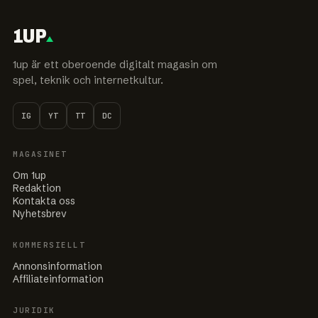
1UP
1up är ett oberoende digitalt magasin om
spel, teknik och internetkultur.
IG
YT
TT
DC
MAGASINET
Om 1up
Redaktion
Kontakta oss
Nyhetsbrev
KOMMERSIELLT
Annonsinformation
Affiliateinformation
JURIDIK