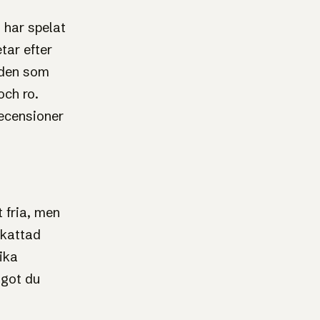
 har spelat
tar efter
 den som
och ro.
ecensioner
t fria, men
skattad
ika
ågot du