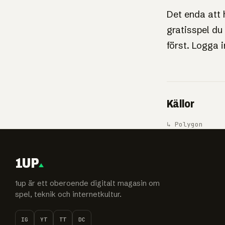
Det enda att 
gratisspel du
först. Logga 
Källor
↳ Polygon
1UP
1up är ett oberoende digitalt magasin om
spel, teknik och internetkultur.
IG
YT
TT
DC