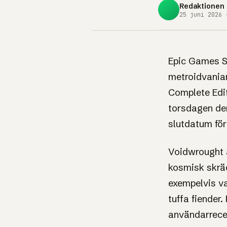
Redaktionen
25 juni 2026 
NYHET
Epic Gam
Epic Games St
metroidvania
bjuder på
Complete Editi
torsdagen den
Voidwrou
slutdatum för
RollerCo
Voidwrought ä
kosmisk skräc
Tycoon 3
exempelvis va
tuffa fiender
Två spel, noll kronor: en mö
användarrece
nöjesparksklassiker står på