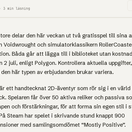
· 3 min läsning
es Store
ore delar den här veckan ut två gratisspel till sina 
n Voidwrought och simulatorklassikern RollerCoaste
on. Båda går att lägga till i biblioteket utan kostnad 
 2 juli, enligt Polygon. Kontrollera aktuella uppgifte
ght och
 den här typen av erbjudanden brukar variera.
aster
r ett handtecknat 2D-äventyr som rör sig i en värld 
k. Spelaren får över 50 aktiva reliker och passiva so
pen och förstärkningar, för att forma sin egen stil i 
. På Steam har spelet i skrivande stund knappt 900
rk metroidvania och en
nsioner med samlingsomdömet “Mostly Positive”.
 menyn.