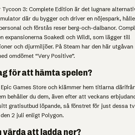
 Tycoon 3: Complete Edition är det lugnare alternativ
imulator där du bygger och driver en nöjespark, hålle
ersonal och förstås reser berg-och-dalbanor. Compl
en expansionerna Soaked! och Wild!, som lägger till
ioner och djurmiljöer. På Steam har den här utgåvan
med omdömet “Very Positive”.
ag för att hämta spelen?
i Epic Games Store och klämmer hem titlarna därifrån
 dem behåller du dem, även efter att veckans erbjudand
sitt gratisutbud löpande, så fönstret för just dessa två
 den 2 juli enligt Polygon.
 värda att ladda ner?