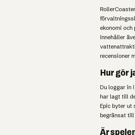
RollerCoaster
förvaltningss
ekonomi och p
innehåller äv
vattenattrakt
recensioner 
Hur gör j
Du loggar in 
har lagt till
Epic byter ut 
begränsat till
Är spelen