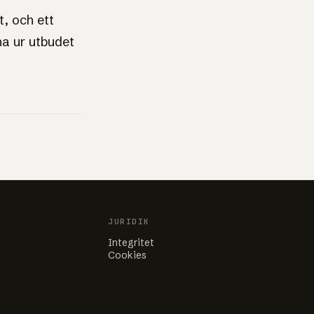
t, och ett
na ur utbudet
JURIDIK
Integritet
Cookies