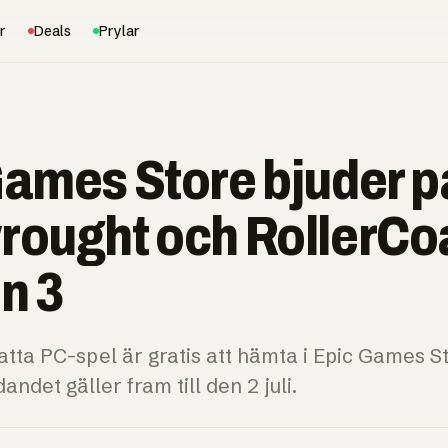
r
Deals
Prylar
Games Store bjuder p
rought och RollerCo
n 3
tta PC-spel är gratis att hämta i Epic Games S
ndet gäller fram till den 2 juli.