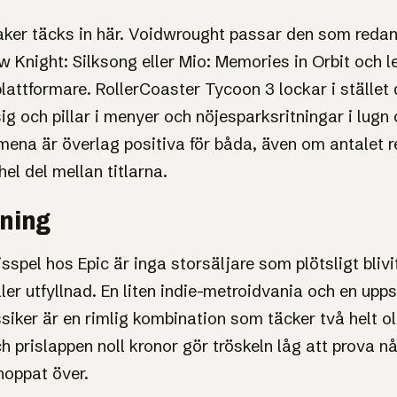
ker täcks in här. Voidwrought passar den som redan
 Knight: Silksong eller Mio: Memories in Orbit och le
lattformare. RollerCoaster Tycoon 3 lockar i stället
sig och pillar i menyer och nöjesparksritningar i lugn 
na är överlag positiva för båda, även om antalet r
 hel del mellan titlarna.
sning
sspel hos Epic är inga storsäljare som plötsligt blivi
ller utfyllnad. En liten indie-metroidvania och en upp
siker är en rimlig kombination som täcker två helt ol
h prislappen noll kronor gör tröskeln låg att prova n
hoppat över.