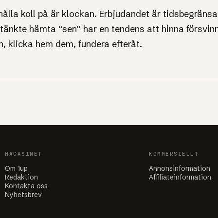
hålla koll på är klockan. Erbjudandet är tidsbegränsa
 tänkte hämta “sen” har en tendens att hinna försvin
in, klicka hem dem, fundera efteråt.
MAGASINET
KOMMERSIELLT
Om 1up
Annonsinformation
Redaktion
Affiliateinformation
Kontakta oss
Nyhetsbrev