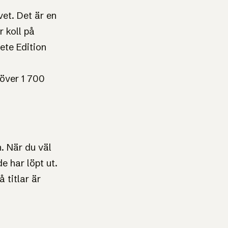
et. Det är en
r koll på
ete Edition
 över 1 700
. När du väl
e har löpt ut.
 titlar är