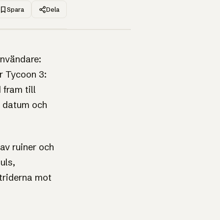
Spara
Dela
1UP · GENERERAD GRAFIK
användare:
r Tycoon 3:
fram till
r, datum och
av ruiner och
uls,
striderna mot