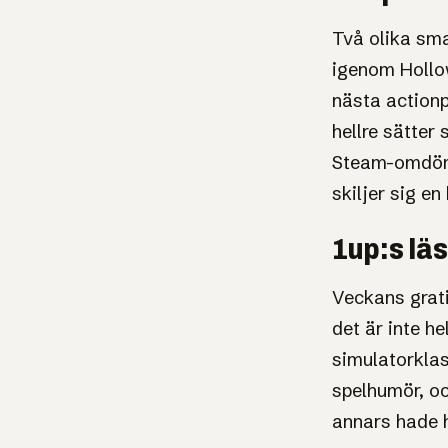
Två olika sma
igenom Hollow
nästa actionp
hellre sätter 
Steam-omdöme
skiljer sig en
1up:s lä
Veckans grati
det är inte he
simulatorklas
spelhumör, oc
annars hade 