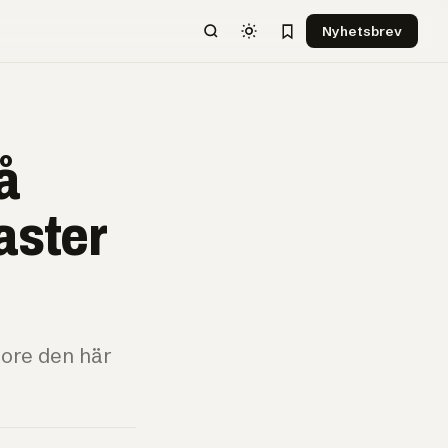
Nyhetsbrev
å
aster
tore den här