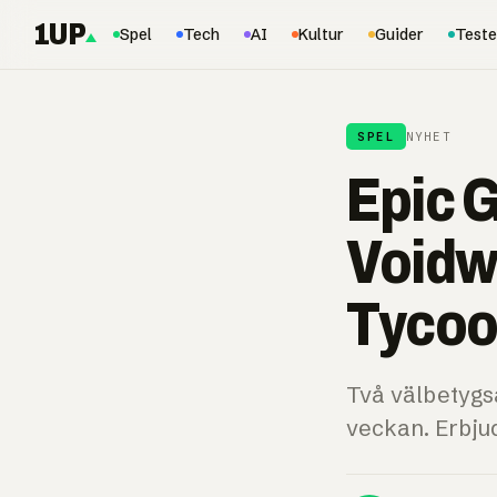
1UP
Spel
Tech
AI
Kultur
Guider
Teste
SPEL
NYHET
Epic 
Voidw
Tycoo
Två välbetygsa
veckan. Erbjuda