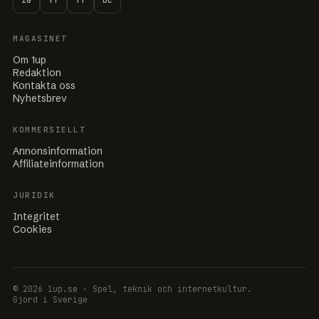
IG
YT
TT
DC
MAGASINET
Om 1up
Redaktion
Kontakta oss
Nyhetsbrev
KOMMERSIELLT
Annonsinformation
Affiliateinformation
JURIDIK
Integritet
Cookies
© 2026 1up.se · Spel, teknik och internetkultur.
Gjord i Sverige