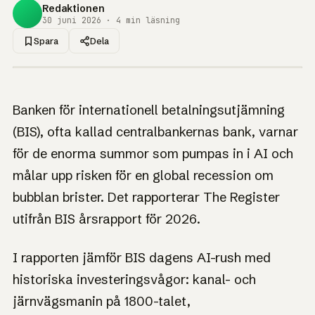
Redaktionen
30 juni 2026 · 4 min läsning
Spara
Dela
1UP · GENERERAD GRAFIK
NYHET
Centralbankernas
Banken för internationell betalningsutjämning
bank varnar: AI-
(BIS), ofta kallad centralbankernas bank, varnar
bubblan kan dra
för de enorma summor som pumpas in i AI och
med sig ekonomin
målar upp risken för en global recession om
bubblan brister. Det rapporterar The Register
Alla delade ett gemensamt drag: ett genuint tekniskt
genombrott som drog till sig mer kapital än
utifrån BIS årsrapport för 2026.
avkastningen kunde rättfärdiga.
I rapporten jämför BIS dagens AI-rush med
historiska investeringsvågor: kanal- och
järnvägsmanin på 1800-talet,