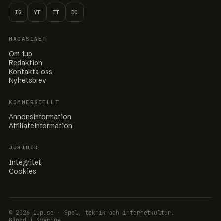
IG
YT
TT
DC
MAGASINET
Om 1up
Redaktion
Kontakta oss
Nyhetsbrev
KOMMERSIELLT
Annonsinformation
Affiliateinformation
JURIDIK
Integritet
Cookies
© 2026 1up.se · Spel, teknik och internetkultur.
Gjord i Sverige