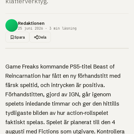
klätterverktyg.
Redaktionen
25 juni 2026 · 3 min läsning
Spara
Dela
1UP · GENERERAD GRAFIK
NYHET
Pokémon-
Game Freaks kommande PS5-titel Beast of
skaparnas
Reincarnation har fått en ny förhandstitt med
svärdsäventyr
färsk speltid, och intrycken är positiva.
Beast of
Förhandstitten, gjord av IGN, går igenom
Reincarnation visar
spelets inledande timmar och ger den hittills
musklerna i ny
tydligaste bilden av hur action-rollspelet
förhandstitt
faktiskt spelas. Spelet är planerat till den 4
augusti med Fictions som utgivare. Kontrollera
Studion bakom Pokémon byter formel: