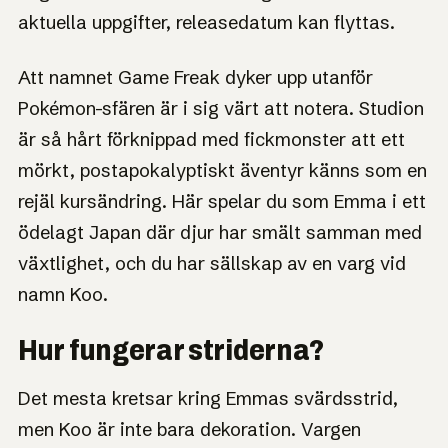
postapokalyptiskt Japan, en varg vid din sida och hår
aktuella uppgifter, releasedatum kan flyttas.
som dubblar som gripklo.
Att namnet Game Freak dyker upp utanför
Pokémon-sfären är i sig värt att notera. Studion
är så hårt förknippad med fickmonster att ett
mörkt, postapokalyptiskt äventyr känns som en
rejäl kursändring. Här spelar du som Emma i ett
ödelagt Japan där djur har smält samman med
växtlighet, och du har sällskap av en varg vid
namn Koo.
Hur fungerar striderna?
Det mesta kretsar kring Emmas svärdsstrid,
men Koo är inte bara dekoration. Vargen