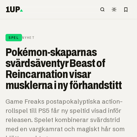
1UP
SPEL
NYHET
Pokémon-skaparnas
svärdsäventyr Beast of
Reincarnation visar
musklerna i ny förhandstitt
Game Freaks postapokalyptiska action-
rollspel till PS5 får ny speltid visad inför
releasen. Spelet kombinerar svärdstrid
med en vargkamrat och magiskt hår som