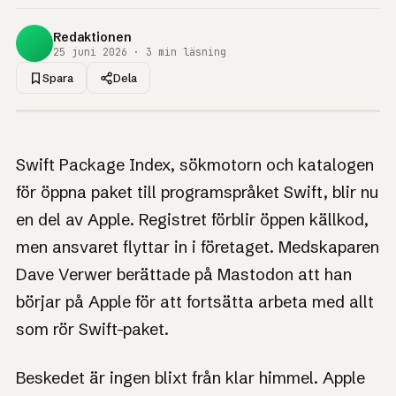
Redaktionen
25 juni 2026 · 3 min läsning
Spara
Dela
1UP · GENERERAD GRAFIK
NYHET
Apple tar över Swift
Swift Package Index, sökmotorn och katalogen
Package Index och
för öppna paket till programspråket Swift, blir nu
vill kapa beroendet
en del av Apple. Registret förblir öppen källkod,
av GitHub
men ansvaret flyttar in i företaget. Medskaparen
Dave Verwer berättade på Mastodon att han
Ett älskat oberoende verktyg för Swift-utvecklare
flyttar in under Apples tak.
börjar på Apple för att fortsätta arbeta med allt
som rör Swift-paket.
Beskedet är ingen blixt från klar himmel. Apple