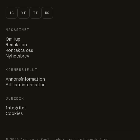
IG
YT
TT
DC
MAGASINET
Om 1up
Redaktion
Kontakta oss
Nyhetsbrev
KOMMERSIELLT
Annonsinformation
Affiliateinformation
JURIDIK
Integritet
Cookies
© 2026 1up.se · Spel, teknik och internetkultur.