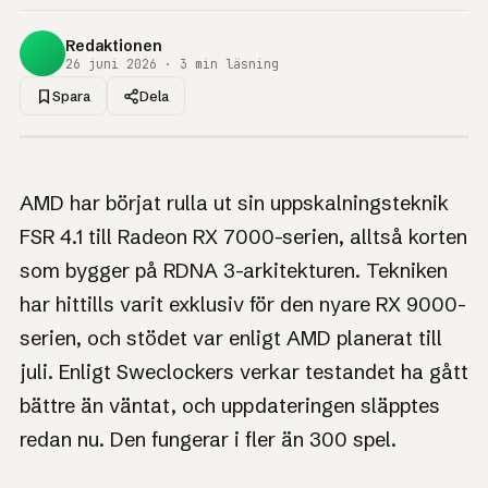
Redaktionen
26 juni 2026 · 3 min läsning
Spara
Dela
1UP · GENERERAD GRAFIK
NYHET
AMD släpper FSR
AMD har börjat rulla ut sin uppskalningsteknik
4.1 till RX 7000-
FSR 4.1 till Radeon RX 7000-serien, alltså korten
korten – tidigare än
som bygger på RDNA 3-arkitekturen. Tekniken
utlovat
har hittills varit exklusiv för den nyare RX 9000-
serien, och stödet var enligt AMD planerat till
Vassare uppskalning kommer äntligen till förra
generationens Radeon-kort – och AMD släppte den i
juli. Enligt Sweclockers verkar testandet ha gått
förtid.
bättre än väntat, och uppdateringen släpptes
redan nu. Den fungerar i fler än 300 spel.