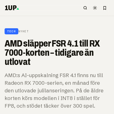
1UP
TECH
NYHET
AMD släpper FSR 4.1 till RX
7000-korten – tidigare än
utlovat
AMD:s AI-uppskalning FSR 4.1 finns nu till
Radeon RX 7000-serien, en månad före
den utlovade julilanseringen. På de äldre
korten körs modellen i INT8 i stället för
FP8, och stödet täcker över 300 spel.