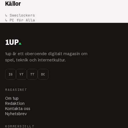
Källor
↳ Sweclockers
↳ PC för Alla
1UP
1up är ett oberoende digitalt magasin om
spel, teknik och internetkultur.
IG
YT
TT
DC
MAGASINET
Om 1up
Redaktion
Kontakta oss
Nyhetsbrev
KOMMERSIELLT