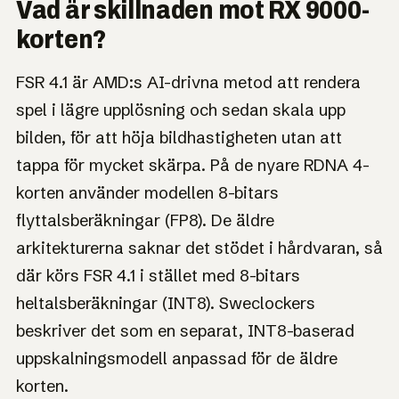
Vad är skillnaden mot RX 9000-
korten?
FSR 4.1 är AMD:s AI-drivna metod att rendera
spel i lägre upplösning och sedan skala upp
bilden, för att höja bildhastigheten utan att
tappa för mycket skärpa. På de nyare RDNA 4-
korten använder modellen 8-bitars
flyttalsberäkningar (FP8). De äldre
arkitekturerna saknar det stödet i hårdvaran, så
där körs FSR 4.1 i stället med 8-bitars
heltalsberäkningar (INT8). Sweclockers
beskriver det som en separat, INT8-baserad
uppskalningsmodell anpassad för de äldre
korten.