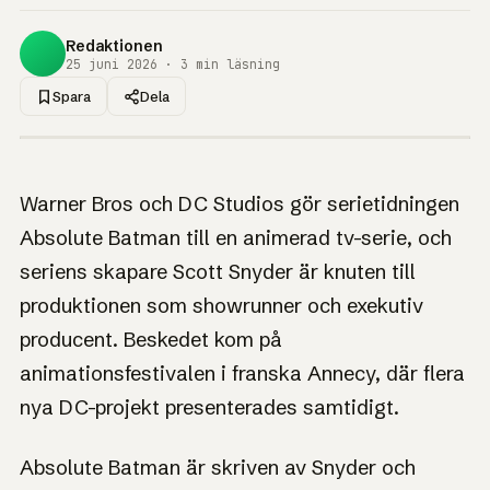
Redaktionen
25 juni 2026 · 3 min läsning
Spara
Dela
1UP · GENERERAD GRAFIK
NYHET
Absolute Batman
Warner Bros och DC Studios gör serietidningen
blir animerad serie
Absolute Batman till en animerad tv-serie, och
med Scott Snyder
seriens skapare Scott Snyder är knuten till
som showrunner
produktionen som showrunner och exekutiv
producent. Beskedet kom på
Ingen herrgård, inga pengar och en Bruce Wayne med
yrkesarbetarbakgrund ska bli tecknad tv.
animationsfestivalen i franska Annecy, där flera
nya DC-projekt presenterades samtidigt.
Absolute Batman är skriven av Snyder och