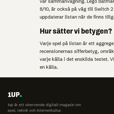
vår sammanvägning. Lego Batman:
8/10, är också på väg till Switch 2
uppdaterar listan när de finns till
Hur sätter vi betygen?
Varje spel på listan är ett aggreg
recensionernas sifferbetyg, omräkna
varje källa i det enskilda testet. Vi
en källa.
1UP
1up är ett oberoende digitalt magasin om
spel, teknik och internetkultur.