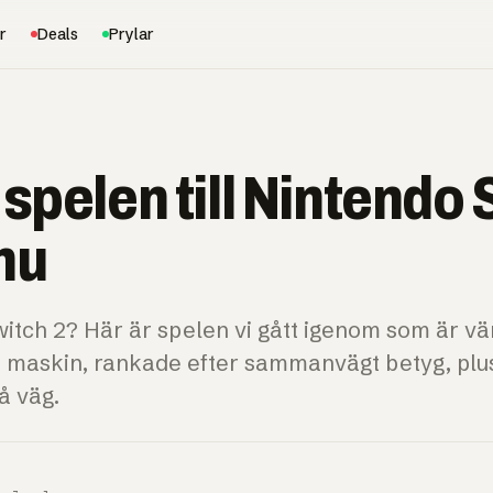
r
Deals
Prylar
E
spelen till Nintendo
 nu
itch 2? Här är spelen vi gått igenom som är vär
 maskin, rankade efter sammanvägt betyg, plus
å väg.