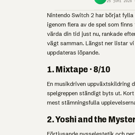
25 juni 2026 
Nintendo Switch 2 har börjat fylla 
igenom flera av de spel som finns 
KÖPGUIDE
Bästa spel
värda din tid just nu, rankade ef
vägt samman. Längst ner listar vi 
Nintendo
uppdateras löpande.
just nu
1. Mixtape · 8/10
En musikdriven uppväxtskildring d
Mixtape leder med 8/10, följt
tunga titlar landar på Switc
spelgreppen ständigt byts ut. Kort
mest stämningsfulla upplevelsern
2. Yoshi and the Myste
Förtjusande pysselestetik och per