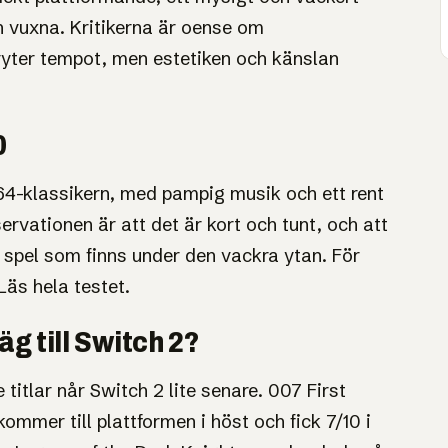
 vuxna. Kritikerna är oense om
bryter tempot, men estetiken och känslan
0
4-klassikern, med pampig musik och ett rent
rvationen är att det är kort och tunt, och att
 spel som finns under den vackra ytan. För
Läs hela testet
.
äg till Switch 2?
tlar når Switch 2 lite senare. 007 First
ommer till plattformen i höst och fick 7/10 i