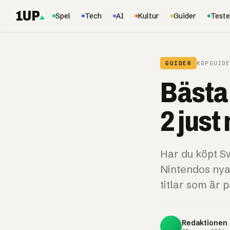
1UP
Spel
Tech
AI
Kultur
Guider
Teste
GUIDER
KÖPGUID
Bästa 
2 just
Har du köpt Sw
Nintendos nya
titlar som är p
Redaktionen