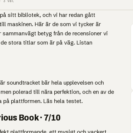
· 3 val
på sitt bibliotek, och vi har redan gått
till maskinen. Här är de som vi tycker är
en till
ter sammanvägt betyg från de recensioner vi
de stora titlar som är på väg. Listan
 Switch 2
är soundtracket bär hela upplevelsen och
 av Yoshi och Star Fox. Fler
h 2 under hösten.
 men polerad till nära perfektion, och en av de
a på plattformen.
Läs hela testet
.
rious Book · 7/10
fekt plattformande, ett mysigt och vackert