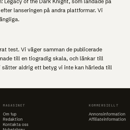
 Legacy of the Dark Knight, som landade på
 efter lanseringen på andra plattformar. Vi
gängliga.
erat test. Vi väger samman de publicerade
de till en tiogradig skala, och länkar till
 sätter aldrig ett betyg vi inte kan härleda till
MAGASINET
KOMMERSIELLT
Om 1up
Annonsinformation
Redaktion
Affiliateinformation
Kontakta oss
Nyhetsbrev