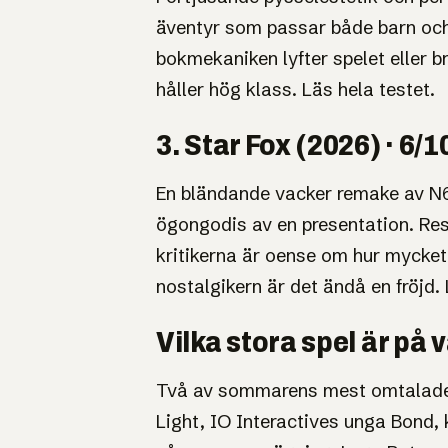
äventyr som passar både barn och
bokmekaniken lyfter spelet eller 
håller hög klass.
Läs hela testet
.
3. Star Fox (2026) · 6/1
En bländande vacker remake av N6
ögongodis av en presentation. Rese
kritikerna är oense om hur mycket
nostalgikern är det ändå en fröjd.
Vilka stora spel är på v
Två av sommarens mest omtalade ti
Light, IO Interactives unga Bond, k