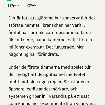
Spara
Dela
1UP · GENERERAD GRAFIK
Det är lätt att glömma hur konservativt det
FÖRHANDSTITT
Nintendo har slutat
största namnet i branschen har varit. I
spela säkert
åratal har formeln varit densamma: ta en
älskad serie, putsa kanterna, sälj i tiotals
Efter ett decennium av försiktiga uppföljare gör
miljoner exemplar. Det fungerade. Men
företaget plötsligt något oväntat — och det säger
något om var hela branschen är på väg.
någonting har förändrats.
Under de första timmarna med spelet blir
det tydligt att designteamet medvetet
brutit mot sina egna regler. Strukturen är
öppnare, berättandet mörkare, och
systemen griper in i varandra på ett sätt
som känns mer experimentellt än vi är vana