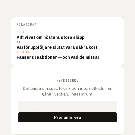
RELATERAT
SPEL
Allt vi vet om höstens stora släpp
AI
Varför uppföljare slutat vara säkra kort
KULTUR
Fansens reaktioner — och vad de missar
NYHETSBREV
Det bästa om spel, teknik och internetkultur. En
gång i veckan, inget strunt.
Prenumerera